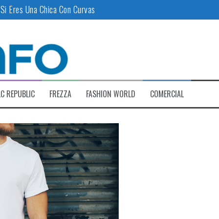
 Si Eres Una Chica Con Curvas
binan Para Lucir A La Moda
 Temporada
Tipo De Cuerpo
C REPUBLIC
FREZZA
FASHION WORLD
COMERCIAL
ión De Zapatos Y Ahorrar Espacio En Tu Casa
bdomen Y Las Llantitas Bajo La Ropa