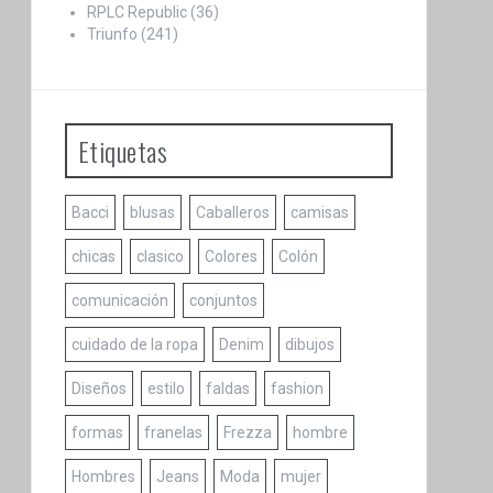
RPLC Republic
(36)
Triunfo
(241)
Etiquetas
Bacci
blusas
Caballeros
camisas
chicas
clasico
Colores
Colón
comunicación
conjuntos
cuidado de la ropa
Denim
dibujos
Diseños
estilo
faldas
fashion
formas
franelas
Frezza
hombre
Hombres
Jeans
Moda
mujer