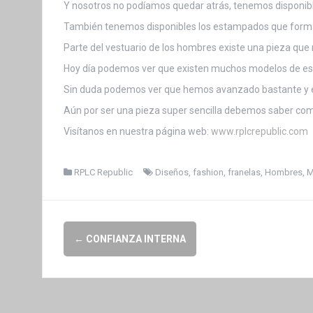
Y nosotros no podíamos quedar atrás, tenemos disponible
También tenemos disponibles los estampados que forman 
Parte del vestuario de los hombres existe una pieza que 
Hoy día podemos ver que existen muchos modelos de esta
Sin duda podemos ver que hemos avanzado bastante y e
Aún por ser una pieza super sencilla debemos saber comb
Visítanos en nuestra página web:
www.rplcrepublic.com
RPLC Republic
Diseños
,
fashion
,
franelas
,
Hombres
,
M
N
←
CONFIANZA INTERNA
a
v