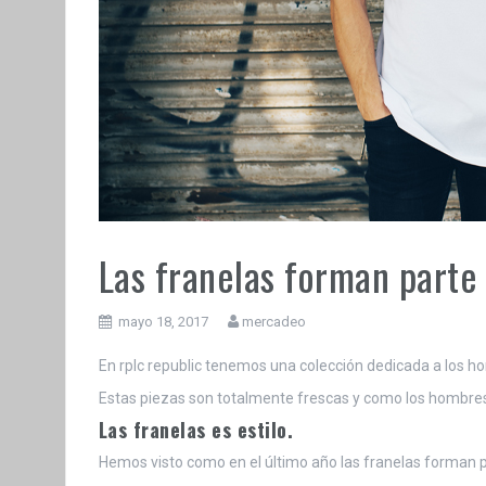
Las franelas forman parte
mayo 18, 2017
mercadeo
En rplc republic tenemos una colección dedicada a los ho
Estas piezas son totalmente frescas y como los hombres l
Las franelas es estilo.
Hemos visto como en el último año las franelas forman 