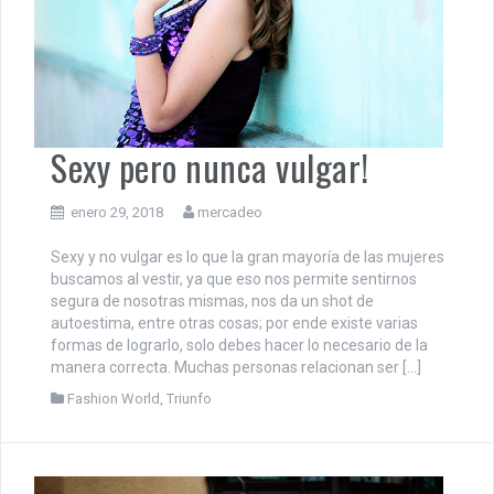
Sexy pero nunca vulgar!
enero 29, 2018
mercadeo
Sexy y no vulgar es lo que la gran mayoría de las mujeres
buscamos al vestir, ya que eso nos permite sentirnos
segura de nosotras mismas, nos da un shot de
autoestima, entre otras cosas; por ende existe varias
formas de lograrlo, solo debes hacer lo necesario de la
manera correcta. Muchas personas relacionan ser […]
Fashion World
,
Triunfo