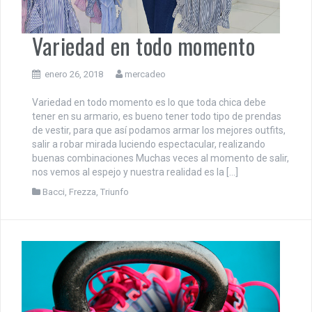
Variedad en todo momento
enero 26, 2018
mercadeo
Variedad en todo momento es lo que toda chica debe
tener en su armario, es bueno tener todo tipo de prendas
de vestir, para que así podamos armar los mejores outfits,
salir a robar mirada luciendo espectacular, realizando
buenas combinaciones Muchas veces al momento de salir,
nos vemos al espejo y nuestra realidad es la […]
Bacci
,
Frezza
,
Triunfo