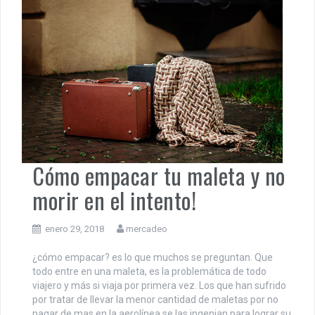
Cómo empacar tu maleta y no
morir en el intento!
enero 29, 2018
mercadeo
¿cómo empacar? es lo que muchos se preguntan. Que
todo entre en una maleta, es la problemática de todo
viajero y más si viaja por primera vez. Los que han sufrido
por tratar de llevar la menor cantidad de maletas por no
pagar de mas en la aerolínea se las ingenian para lograr su