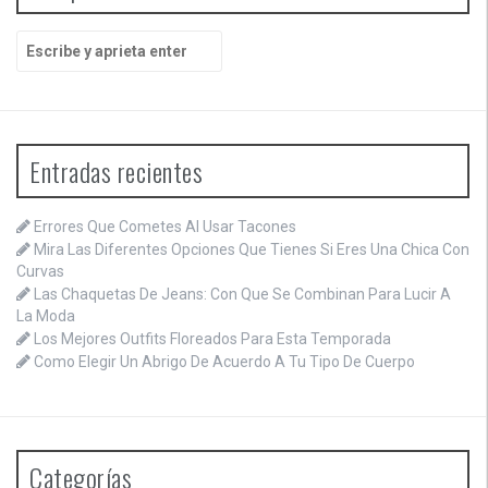
B
u
s
c
a
r
Entradas recientes
p
o
r
Errores Que Cometes Al Usar Tacones
:
Mira Las Diferentes Opciones Que Tienes Si Eres Una Chica Con
Curvas
Las Chaquetas De Jeans: Con Que Se Combinan Para Lucir A
La Moda
Los Mejores Outfits Floreados Para Esta Temporada
Como Elegir Un Abrigo De Acuerdo A Tu Tipo De Cuerpo
Categorías